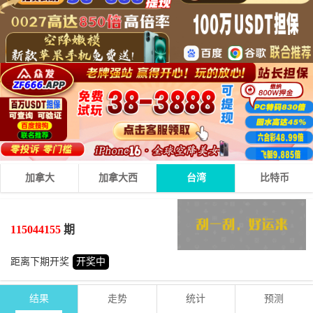
加拿大
加拿大西
台湾
比特币
4
6
5
15
+
+
=
115044155
期
大
单
距离下期开奖
开奖中
结果
走势
统计
预测
期号
时间
号码