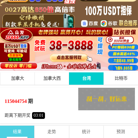
加拿大
加拿大西
台湾
比特币
0
0
2
02
+
+
=
115044754
期
小
双
距离下期开奖
03
:
01
结果
走势
统计
预测
期号
时间
号码