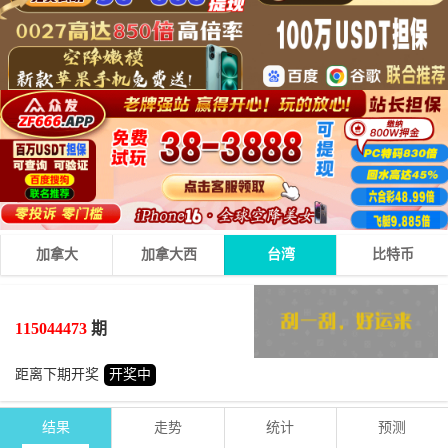
加拿大
加拿大西
台湾
比特币
9
1
1
11
+
+
=
115044473
期
小
单
距离下期开奖
开奖中
结果
走势
统计
预测
期号
时间
号码