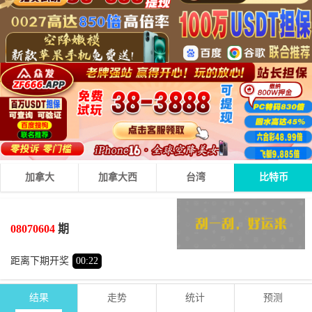
加拿大
加拿大西
台湾
比特币
1
7
5
13
+
+
=
08070604
期
小
单
距离下期开奖
00
:
22
结果
走势
统计
预测
期号
时间
号码