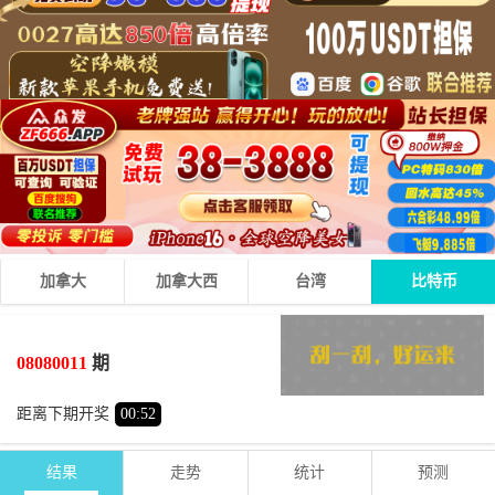
加拿大
加拿大西
台湾
比特币
9
3
9
21
+
+
=
08080011
期
大
单
距离下期开奖
00
:
52
结果
走势
统计
预测
期号
时间
号码