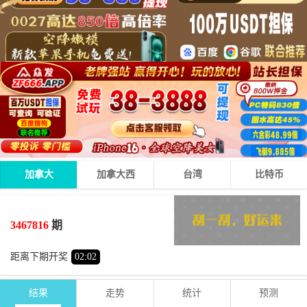
加拿大
加拿大西
台湾
比特币
0
8
7
15
+
+
=
3467816
期
大
单
距离下期开奖
02
:
02
结果
走势
统计
预测
期号
时间
号码