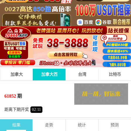
加拿大
加拿大西
台湾
比特币
0
2
5
07
+
+
=
61852
期
小
单
距离下期开奖
02
:
11
结果
走势
统计
预测
期号
时间
号码