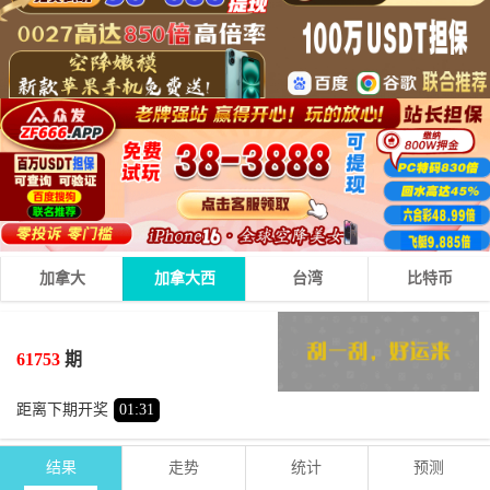
加拿大
加拿大西
台湾
比特币
6
8
3
17
+
+
=
61753
期
大
单
距离下期开奖
01
:
31
结果
走势
统计
预测
期号
时间
号码